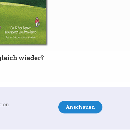
leich wieder?
sion
Anschauen