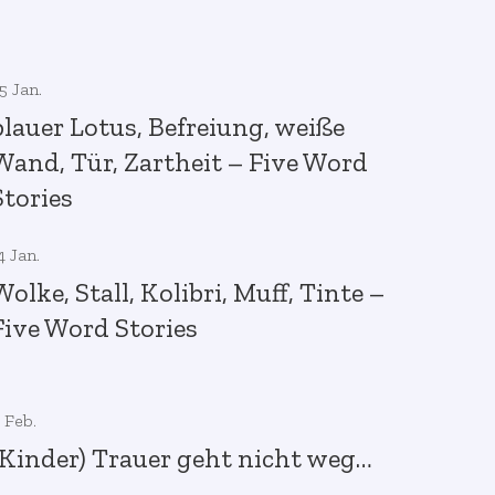
5 Jan.
blauer Lotus, Befreiung, weiße
Wand, Tür, Zartheit – Five Word
Stories
4 Jan.
Wolke, Stall, Kolibri, Muff, Tinte –
Five Word Stories
 Feb.
(Kinder) Trauer geht nicht weg…