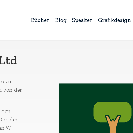
Bücher
Blog
Speaker
Grafikdesign
Ltd
go zu
h von der
s den
Die Idee
ohn W