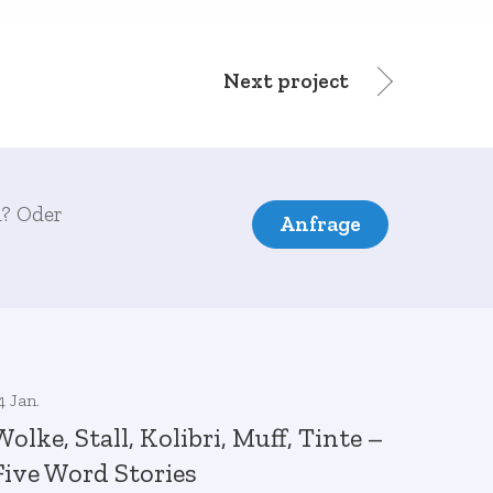
Next project
n? Oder
Anfrage
4 Jan.
Wolke, Stall, Kolibri, Muff, Tinte –
Five Word Stories