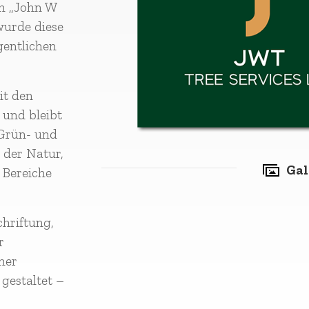
ch „John W
wurde diese
gentlichen
it den
 und bleibt
 Grün- und
n der Natur,
Gal
 Bereiche
chriftung,
r
ner
gestaltet –