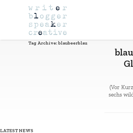
Navigation
Tag Archive: blaubeerblau
blau
G
(Vor Kurz
sechs wil
LATEST NEWS