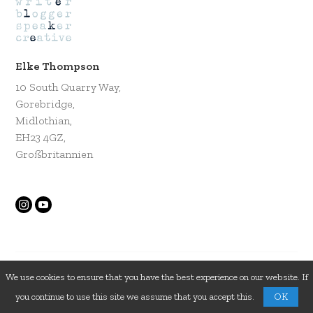
Elke Thompson
10 South Quarry Way,
Gorebridge,
Midlothian,
EH23 4GZ,
Großbritannien
© 2026 Elke Thompson
Impressum
AGB
Datenschutz
We use cookies to ensure that you have the best experience on our website. If
you continue to use this site we assume that you accept this.
OK